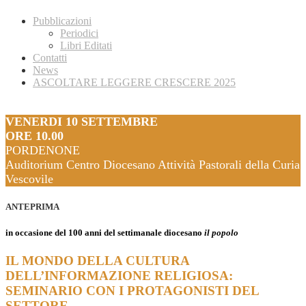
Pubblicazioni
Periodici
Libri Editati
Contatti
News
ASCOLTARE LEGGERE CRESCERE 2025
VENERDI 10 SETTEMBRE
ORE 10.00
PORDENONE
Auditorium Centro Diocesano Attività Pastorali della Curia
Vescovile
ANTEPRIMA
in occasione del 100 anni del settimanale diocesano
il popolo
IL MONDO DELLA CULTURA
DELL’INFORMAZIONE RELIGIOSA:
SEMINARIO CON I PROTAGONISTI DEL
SETTORE