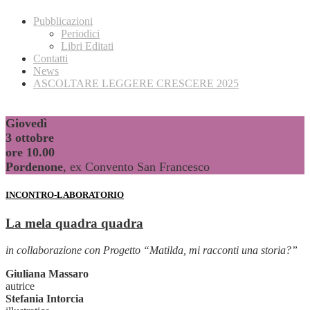
Pubblicazioni
Periodici
Libri Editati
Contatti
News
ASCOLTARE LEGGERE CRESCERE 2025
Giovedì
3 ottobre
ore 10.00
Pordenone
, ex Convento San Francesco
INCONTRO-LABORATORIO
La mela quadra quadra
in collaborazione con Progetto “Matilda, mi racconti una storia?”
Giuliana Massaro
autrice
Stefania Intorcia