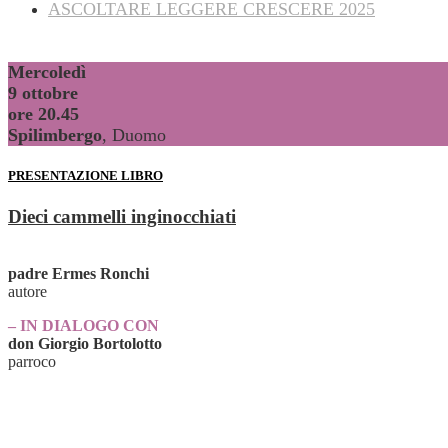
ASCOLTARE LEGGERE CRESCERE 2025
Mercoledì
9 ottobre
ore 20.45
Spilimbergo
, Duomo
PRESENTAZIONE LIBRO
Dieci cammelli inginocchiati
padre Ermes Ronchi
autore
– IN DIALOGO CON
don Giorgio Bortolotto
parroco